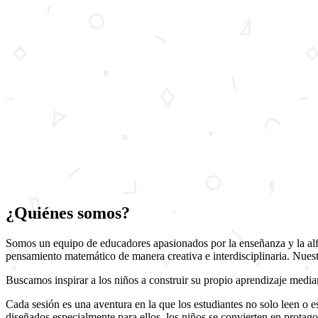
Inicio
Cursos
Blog
Galería
Avisos
Contacto
Sobre Nosotros
¿Quiénes somos?
Somos un equipo de educadores apasionados por la enseñanza y la alfab
pensamiento matemático de manera creativa e interdisciplinaria. Nues
Buscamos inspirar a los niños a construir su propio aprendizaje mediant
Cada sesión es una aventura en la que los estudiantes no solo leen o 
diseñados especialmente para ellos, los niños se convierten en protago