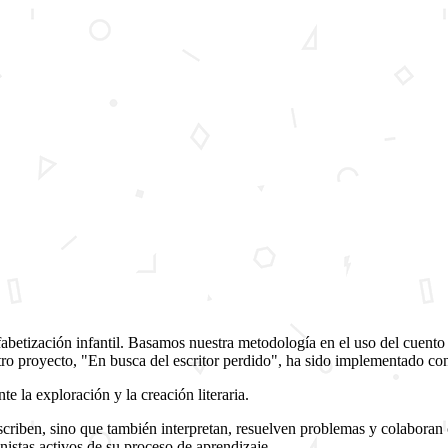
etización infantil. Basamos nuestra metodología en el uso del cuento co
tro proyecto, "En busca del escritor perdido", ha sido implementado con
e la exploración y la creación literaria.
escriben, sino que también interpretan, resuelven problemas y colaboran
nistas activos de su proceso de aprendizaje.